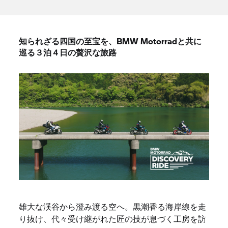
知られざる四国の至宝を、BMW Motorradと共に
巡る３泊４日の贅沢な旅路
雄大な渓谷から澄み渡る空へ。黒潮香る海岸線を走
り抜け、代々受け継がれた匠の技が息づく工房を訪