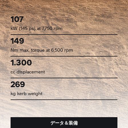
107
kW (145 ps) at 7,750 rpm
149
Nm max. torque at 6,500 rpm
1.300
cc displacement
269
kg kerb weight
データ＆装備