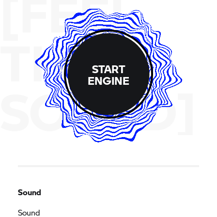
[FEEL
THE
START
ENGINE
SOUND]
Sound
Sound