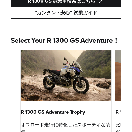
R 1300 GS 試乗車検索はこちら
”カンタン・安心" 試乗ガイド
Select Your R 1300 GS Adventure！
R 1300 GS Adventure Trophy
R 1300 
オフロード走行に特化したスポーティな装
比類な
備
ダー