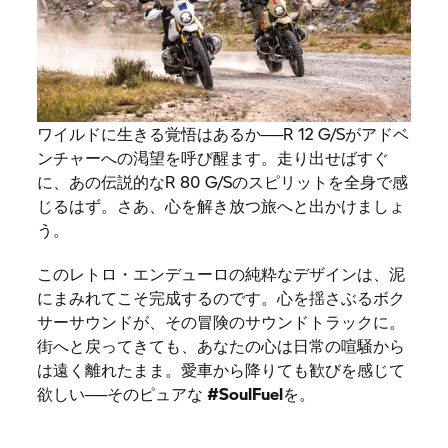
ワイルドに生きる覚悟はあるか──R 12 G/Sがアドベ
ンチャーへの渇望を呼び醒ます。走り出せばすぐ
に、あの伝説的なR 80 G/Sのスピリットを全身で感
じるはず。さあ、心を解き放つ旅へと出かけましょ
う。
このレトロ・エンデューロの純粋なデザインは、泥
にまみれてこそ完成するのです。心を揺さぶるボク
サーサウンドが、その冒険のサウンドトラックに。
街へと戻ってきても、あなたの心は日常の喧騒から
は遠く離れたまま。愛車から降りても歓びを感じて
欲しい──そのピュアな
#SoulFuel
を。