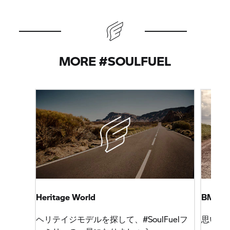
MORE #SOULFUEL
Heritage World
BMW R
ヘリテイジモデルを探して、#SoulFuelフ
思いの