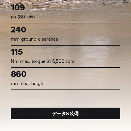
109
ps (80 kW)
240
mm ground clearance
115
Nm max. torque at 6,500 rpm
860
mm seat height
データ&装備