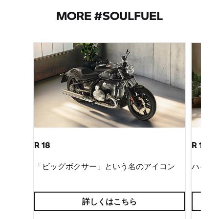
MORE #SOULFUEL
R 18
R 18 B
「ビッグボクサー」という名のアイコン
ハイク
詳しくはこちら