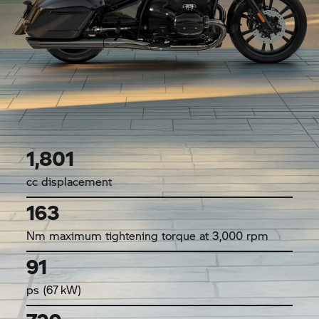
1,801
cc displacement
163
Nm maximum tightening torque at 3,000 rpm
91
ps (67 kW)