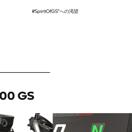
#SpiritOfGS”への渇望
800 GS