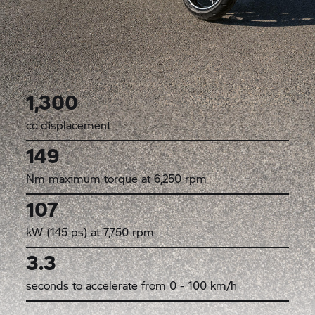
1,300
cc displacement
149
Nm maximum torque at 6,250 rpm
107
kW (145 ps) at 7,750 rpm
3.3
seconds to accelerate from 0 - 100 km/h