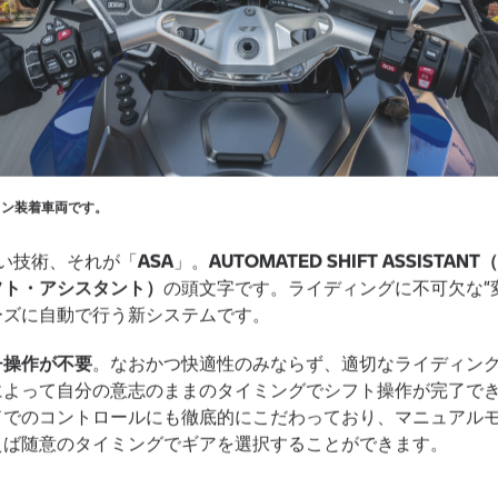
ョン装着車両です。
しい技術、それが「
ASA
」。
AUTOMATED SHIFT ASSISTA
フト・アシスタント）
の頭文字です。ライディングに不可欠な“
ーズに自動で行う新システムです。
チ操作が不要
。なおかつ快適性のみならず、適切なライディン
によって自分の意志のままのタイミングでシフト操作が完了で
ドでのコントロールにも徹底的にこだわっており、マニュアル
えば随意のタイミングでギアを選択することができます。