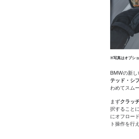
※写真はオプシ
BMWの新
テッド・シ
わめてスム
まず
クラッ
択すること
にオフロー
ト操作を行