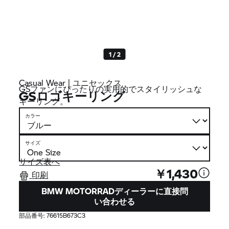
1 / 2
Casual Wear | ユニセックス
GSファンにぴったりの実用的でスタイリッシュな
GSロゴキーリング
キーリング。
カラー
サイズ
サイズ表へ
￥1,430
印刷
BMW MOTORRADディーラーに直接問
い合わせる
部品番号:
76615B673C3