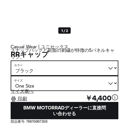
1 / 2
Casual Wear | ユニセックス
スナップバックと前面の刺繍が特徴の5パネルキャ
RRキャップ
ップ。
カラー
サイズ
サイズ表へ
￥4,400
印刷
BMW MOTORRADディーラーに直接問
い合わせる
部品番号:
76615B673E6