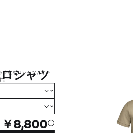
GSポロシャツ
ックなポロシャツ。オー
す。
￥8,800