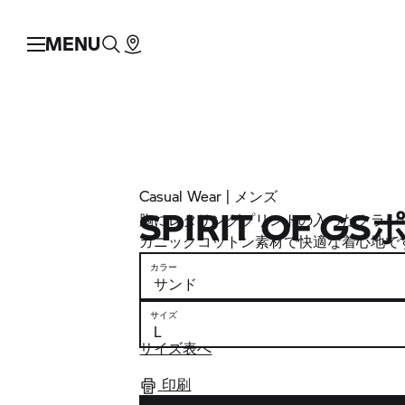
MENU
Casual Wear | メンズ
SPIRIT OF 
胸にレタリングプリントの入ったクラシ
ガニックコットン素材で快適な着心地で
カラー
サイズ
サイズ表へ
印刷