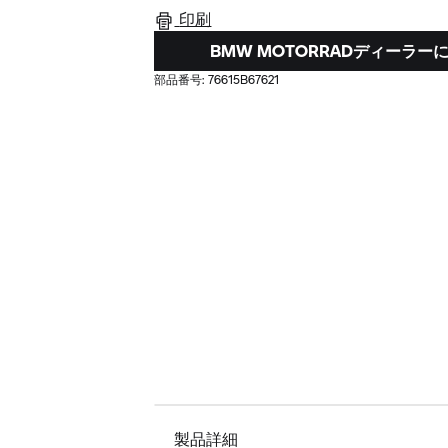
印刷
BMW MOTORRADディーラ
部品番号:
76615B67621
製品詳細