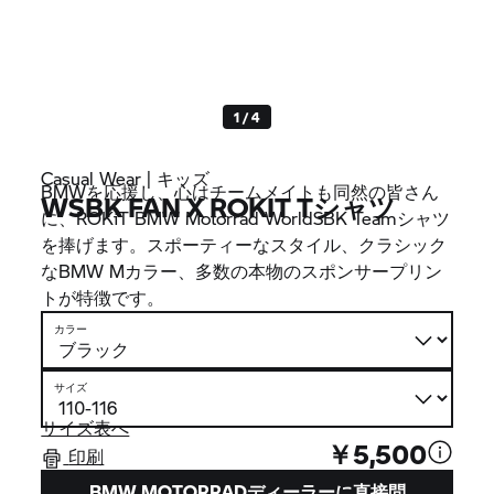
1 / 4
Casual Wear | キッズ
BMWを応援し、心はチームメイトも同然の皆さん
WSBK FAN X ROKIT Tシャツ
に、ROKiT BMW Motorrad WorldSBK Teamシャツ
を捧げます。スポーティーなスタイル、クラシック
なBMW Mカラー、多数の本物のスポンサープリン
トが特徴です。
カラー
サイズ
サイズ表へ
￥5,500
印刷
BMW MOTORRADディーラーに直接問