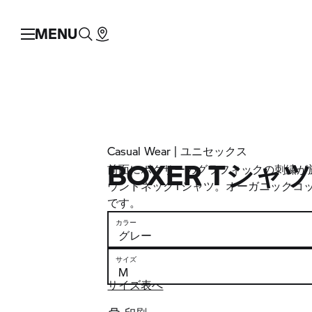
MENU
Casual Wear | ユニセックス
BOXER Tシャツ
前面にボクサーのグラフィックの刺繍が
ウンドネックTシャツ。オーガニックコ
です。
カラー
サイズ
サイズ表へ