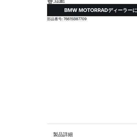
印刷
BMW MOTORRADディーラ
部品番号:
76615B87709
製品詳細