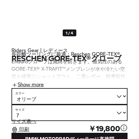
1 / 4
Riders Gear | レディース
長距離ツーリングに最適：Reschen GORE-TEX®
RESCHEN GORE-TEX®グローブ
Enduroグローブは風雨を防ぎます。通気性のある
GORE-TEX® X-TRAFIT™メンブレンが水や冷たい空
気を確実にシャットアウト。二重レザー、耐摩耗性
のSuperFabric®、柔らかいナックルプロテクターが
Show more
総合的な耐久性をさらに高めます。
カラー
サイズ
サイズ表へ
￥19,800
印刷
BMW MOTORRADディーラーに直接問