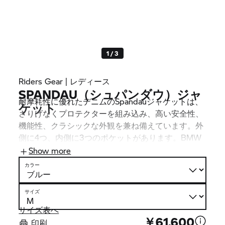
1 / 3
Riders Gear | レディース
SPANDAU（シュパンダウ）ジャ
耐摩耗性に優れたデニムのSpandauジャケットは、
ケット
さりげなくプロテクターを組み込み、高い安全性、
機能性、クラシックな外観を兼ね備えています。外
側に4つ、内側に3つのポケットがあります。BMW
Motorradのパンツと接続ファスナーで連結すること
Show more
ができます。
カラー
サイズ
サイズ表へ
￥61,600
印刷