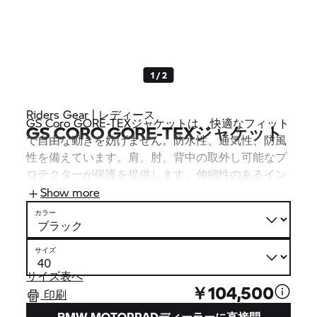
1 / 2
Riders Gear | レディース
GS Coro GORE-TEXジャケットは、快適なフィット
GS CORO GORE-TEXジャケット
で自由な動きを妨げません。防水性、通気性、防風
性を備えています。肩、肘、背中の取外し可能なプ
ロテクターが保護を提供します。伸縮性のあるイン
サートが着心地を高めます。つまり、あらゆる気象
Show more
条件で、ライダーが濡れることなくドライな状態で
カラー
保護され、快適に走行できるということになりま
す。
サイズ
サイズ表へ
￥104,500
印刷
BMW MOTORRADディーラーに直接問