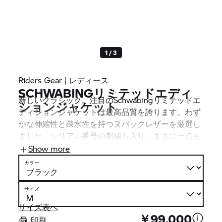
1 / 3
Riders Gear | レディース
SCHWABINGリミテッドエディ
新しいクラシック。注目のSchwabingリミテッドエ
ションジャケット
ディションジャケットは最高品質を誇ります。わず
かな伸縮性と疎水性を持つヌバックレザーを厳選し
ました。シリアル番号の刺繍も入り、まさに一点も
ののジャケット。NP-Flex 3Dプロテクターが安全
Show more
性、ベンチレーションのオプションとポケットが快
カラー
適性を高めます。
サイズ
サイズ表へ
￥99,000
印刷