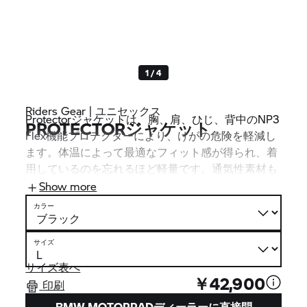
1 / 4
Riders Gear | ユニセックス
Protectorジャケットは、胸、肩、ひじ、背中のNP3
PROTECTORジャケット
Flex機能プロテクターにより、けがの危険を軽減し
ます。体温によって最適なフィット感が得られ、着
用しているのを忘れるほど軽量です。通気性素材も
快適性に貢献しています。便利：プロテクターは取
Show more
り外しも可能です。
カラー
サイズ
サイズ表へ
￥42,900
印刷
BMW MOTORRADディーラーに直接問