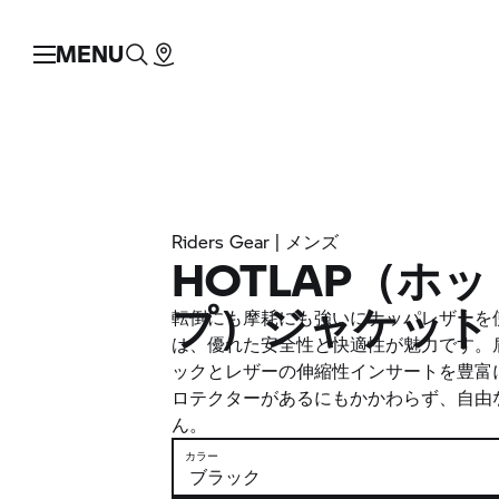
MENU
Riders Gear | メンズ
HOTLAP（ホ
プ）ジャケット
転倒にも摩耗にも強いにナッパレザーを使っ
は、優れた安全性と快適性が魅力です。
ックとレザーの伸縮性インサートを豊富
ロテクターがあるにもかかわらず、自由
ん。
カラー