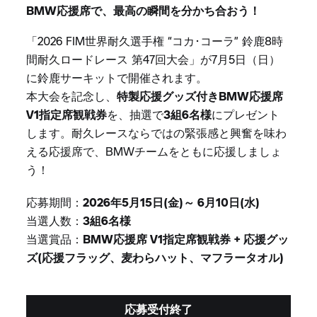
BMW応援席で、最高の瞬間を分かち合おう！
「2026 FIM世界耐久選手権 “コカ･コーラ” 鈴鹿8時
間耐久ロードレース 第47回大会」が7月5日（日）
に鈴鹿サーキットで開催されます。
本大会を記念し、
特製応援グッズ付きBMW応援席
V1指定席観戦券
を、抽選で
3組6名様
にプレゼント
します。耐久レースならではの緊張感と興奮を味わ
える応援席で、BMWチームをともに応援しましょ
う！
応募期間：
2026年5月15日(金)～ 6月10日(水)
当選人数：
3組6名様
当選賞品：
BMW応援席 V1指定席観戦券 + 応援グッ
ズ(応援フラッグ、麦わらハット、マフラータオル)
応募受付終了