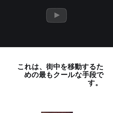
これは、
街中を移動する
た
めの最もクールな手段で
す。