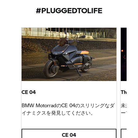
#PLUGGEDTOLIFE
CE 04
The Fut
BMW MotorradのCE 04のスリリングなダ
未来的
イナミクスを発見してください。
ープロ
CE 04