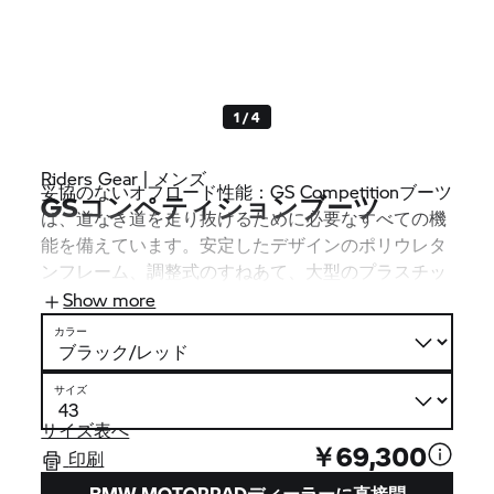
1 / 4
Riders Gear | メンズ
妥協のないオフロード性能：GS Competitionブーツ
GSコンペティションブーツ
は、道なき道を走り抜けるために必要なすべての機
能を備えています。安定したデザインのポリウレタ
ンフレーム、調整式のすねあて、大型のプラスチッ
ク製パーツが、過酷なライディング環境でも高い保
Show more
護機能を発揮します。
カラー
サイズ
サイズ表へ
￥69,300
印刷
BMW MOTORRADディーラーに直接問