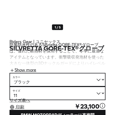
1 / 5
Riders Gear | ユニセックス
防風防水性のあるSilvretta GORE-TEX®グローブ
SILVRETTA GORE-TEX®グローブ
は、優れた断熱材を採用することで、冬季に最適な
アイテムとなっています。衝撃吸収発泡材を使った
大きな一体型の3Dナックルガードによりハイレベル
の安全性を確保します。特に長く断熱性に優れたカ
Show more
フで快適さをさらに高めます。
カラー
サイズ
サイズ表へ
￥23,100
印刷
BMW MOTORRADディーラーに直接問