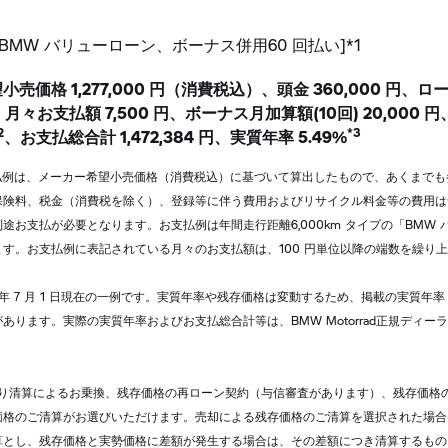
 BMW バリューローン、ボーナス併用60 回払い]*1
売価格 1,277,000 円（消費税込）、頭金 360,000 円、ロ
 円、月々お支払額 7,500 円、ボーナス月加算額(10回) 20,000
2
*3
、お支払総合計 1,472,384 円、実質年率 5.49%
支払例は、メーカー希望小売価格（消費税込）に基づいて算出したもので、あくまで
保険料、税金（消費税を除く）、登録等に伴う費用およびリサイクル料金等の費用は
途お支払が必要となります。お支払例は年間走行距離6,000km タイプの「BMW
す。お支払例に表記されている月々のお支払額は、100 円単位以降の端数を繰り
6 年 7 月 1 日現在の一例です。実質年率や残存価格は変動するため、掲載の実質年
あります。実際の実質年率およびお支払総合計等は、BMW Motorrad正規ディー
下取り清算によるお乗換、残存価格の再ローン契約（与信審査があります）、残存価格
価格のご清算がお選びいただけます。売却による残存価格のご清算を選択された場合
算とし、残存価格と実勢価格に差額が発生する場合は、その差額につき清算するもの