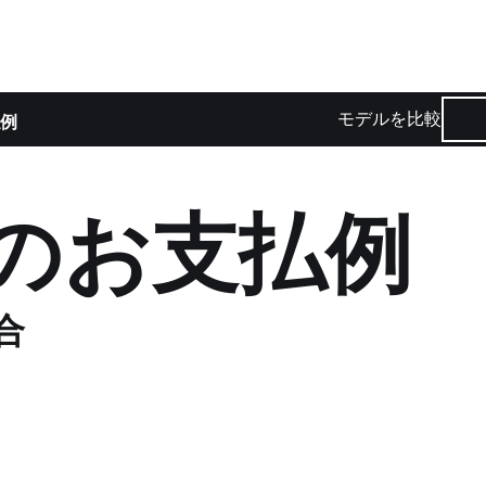
モデルを比較
例
2 のお支払例
合