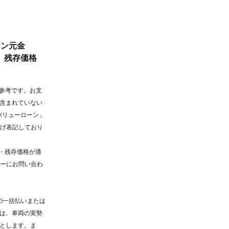
ーン元金
 円、残存価格
も参考です。お支
含まれていない
 バリューローン」
上げ表記しており
率・残存価格が適
ラーにお問い合わ
の一括払いまたは
は、車両の実勢
とします。ま