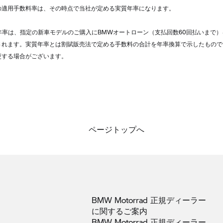
の適用手数料率は、その時点で当社が定める実質年率になります。
年率は、指定の新車モデルのご購入にBMWオートローン（支払回数60回払いまで
されます。実質年率とは割賦販売法で定める手数料の合計を年率換算で示したもので
更する場合がございます。
ページトップへ
BMW Motorrad 正規ディーラー
に関するご案内
BMW Motorrad 正規ディーラー