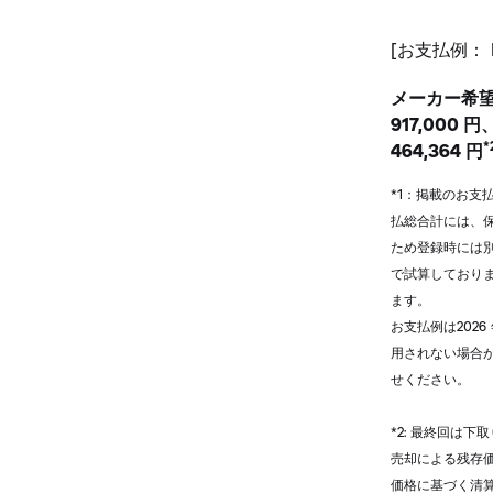
[お支払例：
メーカー希望小
917,000
*
464,364 円
*1：掲載のお
払総合計には、
ため登録時には別
で試算しておりま
ます。
お支払例は202
用されない場合が
せください。
*2: 最終回は
売却による残存
価格に基づく清