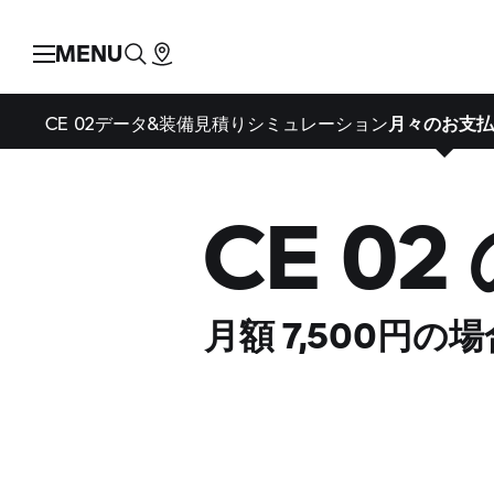
MENU
CE 02
データ&装備
見積りシミュレーション
月々のお支払
CE 0
月額 7,500円の場