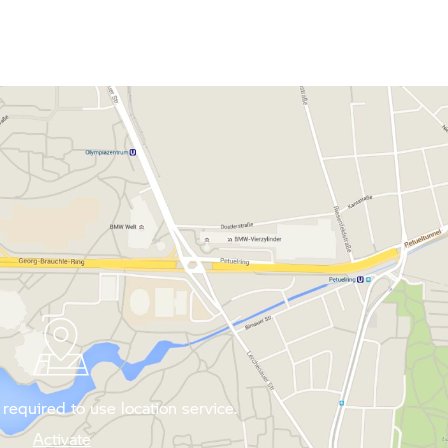
required to use location service.
Activate