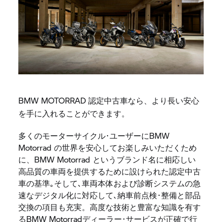
BMW MOTORRAD 認定中古車なら、より長い安心
を手に入れることができます。
多くのモーターサイクル･ユーザーにBMW
Motorrad の世界を安心してお楽しみいただくため
に、BMW Motorrad というブランド名に相応しい
高品質の車両を提供するために設けられた認定中古
車の基準｡そして､車両本体および診断システムの急
速なデジタル化に対応して､納車前点検･整備と部品
交換の項目も充実。高度な技術と豊富な知識を有す
るBMW Motorradディーラー･サービスが正確で行