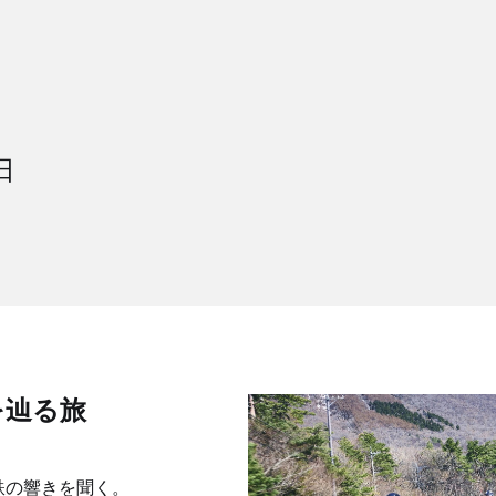
4日
を辿る旅
鉄の響きを聞く。