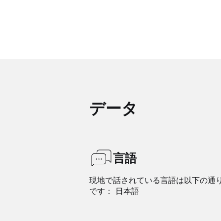
データ
言語
現地で話されている言語は以下の通
です： 日本語