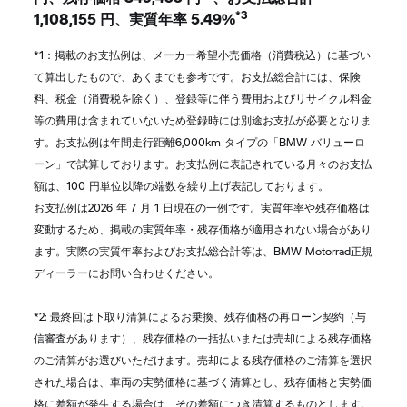
*3
1,108,155 円、実質年率 5.49%
*1：掲載のお支払例は、メーカー希望小売価格（消費税込）に基づい
て算出したもので、あくまでも参考です。お支払総合計には、保険
料、税金（消費税を除く）、登録等に伴う費用およびリサイクル料金
等の費用は含まれていないため登録時には別途お支払が必要となりま
す。お支払例は年間走行距離6,000km タイプの「BMW バリューロ
ーン」で試算しております。お支払例に表記されている月々のお支払
額は、100 円単位以降の端数を繰り上げ表記しております。
お支払例は2026 年 7 月 1 日現在の一例です。実質年率や残存価格は
変動するため、掲載の実質年率・残存価格が適用されない場合があり
ます。実際の実質年率およびお支払総合計等は、BMW Motorrad正規
ディーラーにお問い合わせください。
*2: 最終回は下取り清算によるお乗換、残存価格の再ローン契約（与
信審査があります）、残存価格の一括払いまたは売却による残存価格
のご清算がお選びいただけます。売却による残存価格のご清算を選択
された場合は、車両の実勢価格に基づく清算とし、残存価格と実勢価
格に差額が発生する場合は、その差額につき清算するものとします。