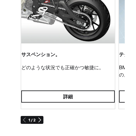
ながりました。
このフロントサスペンションは、モーターサイクル
にとって最も画期的なものですが、その特徴は、は
っきりと分かるねじれ剛性の高さです。従来のテレ
スコピックフォーク式のスライダーと固定フォーク
チューブは、スプリングとステアリングのコンプレ
ッションとリバウンドで横方向にも縦方向にも捻じ
サスペンション。
テクノ
れるという弱点があるに対して、BMW Motorradの
どのような状況でも正確かつ敏捷に。
BMW
デュオレバーフロントサスペンションにはそのよう
の。
なマイナスの影響がありません。また、2つのセミ
トレーリングアームが、コンプレッションやリバウ
ンドの際に作用する力を吸収し、フォークの安定を
詳細
保ちます。そのため、ねじれが防止され、フロント
サスペンションは極めて正確に作動します。ライダ
ーのステアリング操作は、その通りに、すぐ実行さ
れ、どんな路面状況でも前輪から明らなフィードバ
1 / 2
ックが得られます。