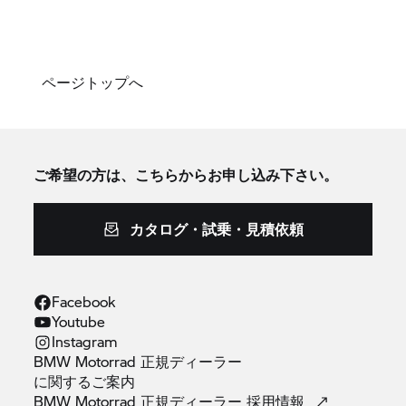
また、長手方向のステアリングベアリングの意図的
な配置には、テレレバーのように運動学的なアンチ
ダイブコントロールも備えられています。従来のテ
レスコピックフォークは、急ブレーキ操作中に高圧
ページトップへ
になったり、固まったりするのに対して、デュオレ
バーでは、そのような状況でもスプリングのストロ
ークに余力まであり、ブレーキのタイミングが遅れ
ても安定したコーナリングを維持します。
ご希望の方は、こちらからお申し込み下さい。
また、デュオレバーで、起伏の多い路面を走行する
ときに前輪が障害物を回避することもできるため、
カタログ・試乗・見積依頼
この点はテレスコピックフォークと同様の挙動で
す。ばね下重量が低く、システムの初期抵抗を下げ
たことにより、極めて敏感で快適なレスポンスが備
Facebook
わりました。
Youtube
Instagram
BMW Motorradのデュオレバーフロントサスペンシ
BMW Motorrad 正規ディーラー
ョンは、ハイスピードスタビリティ、俊敏なハンド
に関するご案内
リング、確かなハンドリングフィール、および全速
BMW Motorrad 正規ディーラー
採用情報