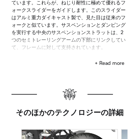
ています。これらが、ねじり耐性に極めて優れるフ
ォークスライダーをガイドします。このスライダー
はアルミ重力ダイキャスト製で、見た目は従来のフ
ォークと似ています。サスペンションとダンピング
を実行する中央のサスペンションストラットは、2
つのセミトレーリングアームの下部にリンクしてい
て、フレームに対して支持されています。
台形でハサミのような関節部は、ステアリングヘッ
+ Read more
ドとフォークスライダーで支持されていて、ハンド
ルバーに接続しています。これは、ステアリングの
動きを伝えます。テレスコピックフォークとは異な
り、デュオレバーの造りは、結果としてスライダー
や固定フォークチューブがなくても完結します。ま
た、完成度の高いテレレバーよりもさらに、ステア
そのほかのテクノロジーの詳細
リングとダンピングという2つの機能をお互いに切
り分けています。ステアリングとサスペンションの
機構の分離効果は、最大限の快適さと接地感をもた
らし、全く新しい領域へとライダーを誘うことにつ