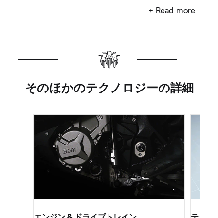
角と回転速度によって間接的に決まります。エンジ
+ Read more
ンコントロールシステムは、エンジンと環境に関す
る外部パラメーター（エンジン温度、気温、周囲の
気圧を含む）と、特性マッピングと修正機能とを使
用して、噴射量や点火タイミングを個別に調整して
命令を出します。
そのほかのテクノロジーの詳細
混合気は開口幅がこれまでの50 mmから52 mmに
なったスロットルボディでの電子燃料インジェクシ
ョンによって行われます。新設計の拡大した吸気の
噴出と、大型のインテークサイレンサーで、インテ
ークの冷気供給を最適化、つまり吸気の充填効率を
最適化しています。
スロットルバルブは、E-GASシステムの電気モータ
ーによって独立して動きます。ライダーの要求はス
ロットルグリップのセンサーによってデジタルエン
ジンマネジメントに伝わり、選択しているライディ
ングモードに応じてスロットルバルブの開度が電子
エンジン & ドライブトレイン
テクノ