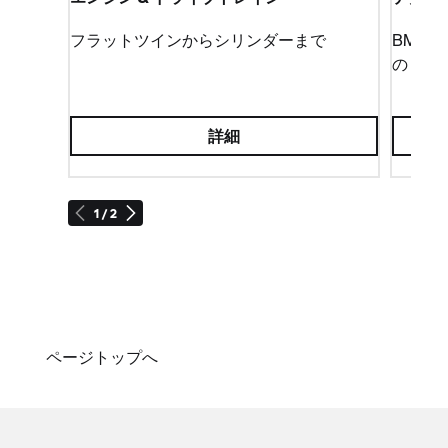
的にセットされます。
フラットツインからシリンダーまで
BMW
BMW R 1200 GSのE-GASでは、エンジン制御装置
の
が中間圧力範囲の2本のシリンダー間の差を検知し
て、スロットルバルブで制御する方法で補正してい
るため、操縦しやすいバイクになり、アイドリング
詳細
付近での走りが滑らかになります。オプション装備
の「ASCとライディングモード」で、状況に応じて
切り替えること、さまざまなスロットルレスポンス
1 / 2
（ソフト、オプティマル、ダイレクト）を操ること
ができます。操縦性が大幅に改善されたため、スロ
ットル制御ハンドルの角度を85度から70度に減らす
ことが可能になり、この技術は、オプションのクル
ーズコントロールと併用することもできます。ま
た、BMW GSで初めて、長距離の旅路をより快適に
ページトップへ
走るクルーズコントロールシステムもR 1200 GSの
オプション装備として登場しました。